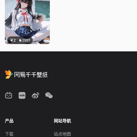
￥2
2991
产品
网站导航
下载
站点地图