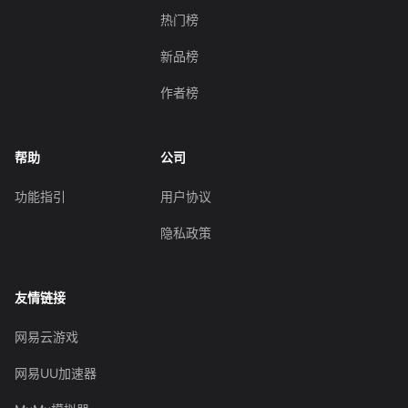
热门榜
新品榜
作者榜
帮助
公司
功能指引
用户协议
隐私政策
友情链接
网易云游戏
网易UU加速器