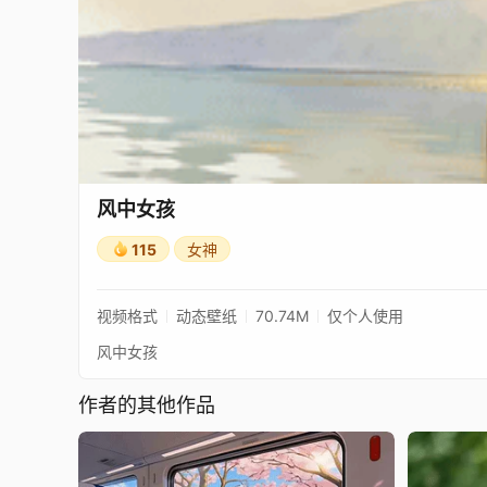
风中女孩
115
女神
视频格式
动态壁纸
70.74M
仅个人使用
风中女孩
作者的其他作品