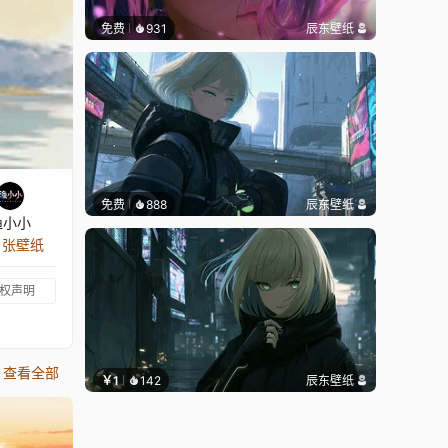
免费
931
辰东壁纸
免费
888
辰东壁纸
渔小小
9 张壁纸
权声明
查看全部
￥1
142
辰东壁纸