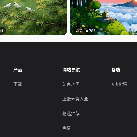
04
免费
786
产品
网站导航
帮助
下载
站点地图
功能指引
壁纸分类大全
精选推荐
免费