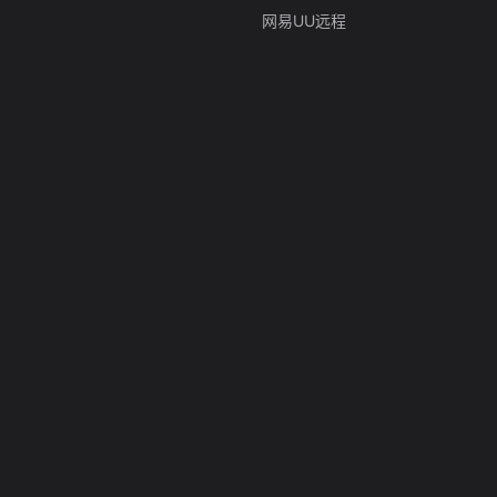
网易UU远程