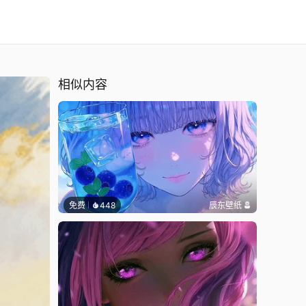
相似内容
免费
448
辰东壁纸