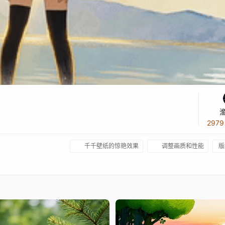
297
千千壁纸的惊艳效果
调整画质和性能
版