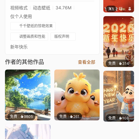
视频格式
动态壁纸
34.76M
￥1
叮叮当当
仅个人使用
千千壁纸的惊艳效果
调整画质和性能
版权声明
新年快乐
作者的其他作品
查看全部
免费
314
渔小小
免费
9805
免费
261
免费
108
好看壁