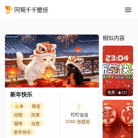
新年快乐
精选
新年快乐
相似内容
免费
121
豆子酱e
新年快乐
0
萌宠
动物
风景
叮叮当当
3745 张壁纸
猫咪
治愈
新年快乐