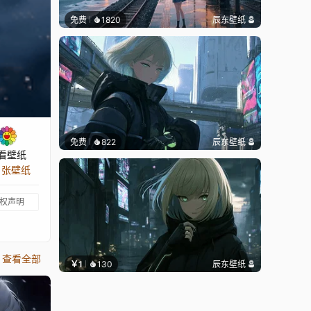
免费
1820
辰东壁纸
免费
822
辰东壁纸
看壁纸
4 张壁纸
权声明
查看全部
￥1
130
辰东壁纸