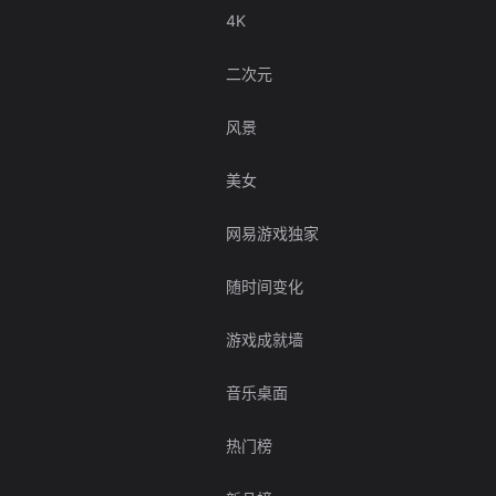
4K
二次元
风景
美女
网易游戏独家
随时间变化
游戏成就墙
音乐桌面
热门榜