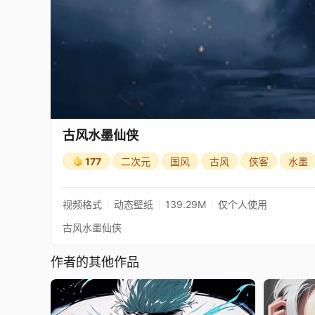
古风水墨仙侠
177
二次元
国风
古风
侠客
水墨
视频格式
动态壁纸
139.29M
仅个人使用
古风水墨仙侠
作者的其他作品