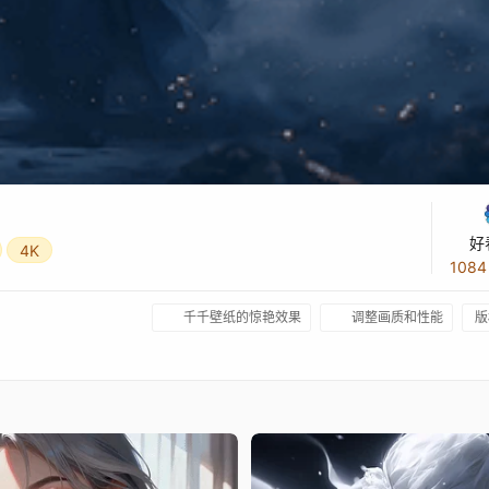
好
4K
108
千千壁纸的惊艳效果
调整画质和性能
版