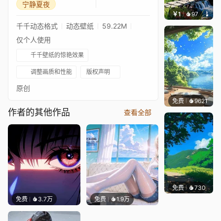
宁静夏夜
￥1
97
叮叮当
千千动态格式
动态壁纸
59.22M
仅个人使用
千千壁纸的惊艳效果
调整画质和性能
版权声明
原创
免费
9621
叮叮当
作者的其他作品
查看全部
免费
730
好看壁
免费
3.7万
免费
1.9万