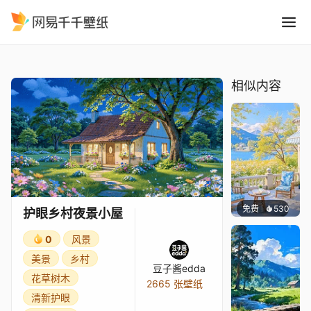
护眼乡村夜景小屋
精选
护眼乡村夜景小屋
相似内容
免费
530
豆子酱e
护眼乡村夜景小屋
0
风景
美景
乡村
豆子酱edda
花草树木
2665 张壁纸
清新护眼