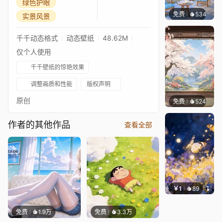
绿色护眼
免费
534
豆子酱e
实景风景
千千动态格式
动态壁纸
48.62M
仅个人使用
千千壁纸的惊艳效果
调整画质和性能
版权声明
原创
免费
524
渔小小
作者的其他作品
查看全部
￥1
89
叮叮当
免费
1.9万
免费
3.3万