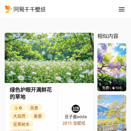
绿色护眼开满鲜花的草地
精选
绿色护眼开满鲜花的草地
相似内容
免费
106
渔小小
绿色护眼开满鲜花
的草地
0
风景
大自然
美景
豆子酱edda
2815 张壁纸
花草树木