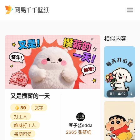
又是攒薪的一天
精选
又是攒薪的一天
相似内容
￥1
92
文案壁
又是攒薪的一天
89
文字
打工人
趣味打工人
豆子酱edda
2665 张壁纸
呆萌可爱