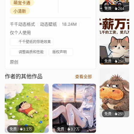
萌宠卡通
免费
264
好看壁
小清新
千千动态格式
动态壁纸
18.24M
仅个人使用
千千壁纸的惊艳效果
调整画质和性能
版权声明
免费
250
渔小小
原创
作者的其他作品
查看全部
免费
251
渔小小
免费
3.2万
免费
3.7万