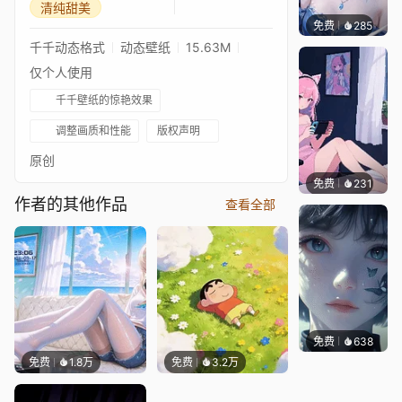
清纯甜美
免费
285
豆子酱e
千千动态格式
动态壁纸
15.63M
仅个人使用
千千壁纸的惊艳效果
调整画质和性能
版权声明
原创
免费
231
好看壁
作者的其他作品
查看全部
免费
638
星梦
免费
1.8万
免费
3.2万