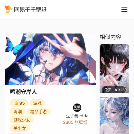
鸣潮守岸人
精选
鸣潮守岸人
相似内容
免费
3260
豆子酱
鸣潮守岸人
95
游戏
鸣潮
精品手游
豆子酱edda
游戏少女
2665 张壁纸
美少女