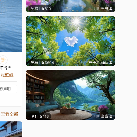
免费
810
叮叮当当
免费
3604
豆子酱edda
叮当当
5 张壁纸
权声明
查看全部
￥1
116
叮叮当当