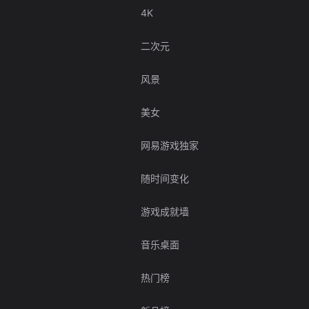
4K
二次元
风景
美女
网易游戏独家
随时间变化
游戏成就墙
音乐桌面
热门榜