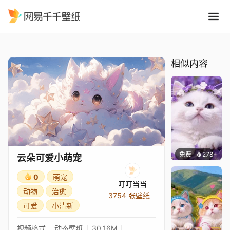
云朵可爱小萌宠
精选
云朵可爱小萌宠
相似内容
免费
278
豆子酱e
云朵可爱小萌宠
0
萌宠
叮叮当当
动物
治愈
3754 张壁纸
可爱
小清新
视频格式
动态壁纸
30.16M