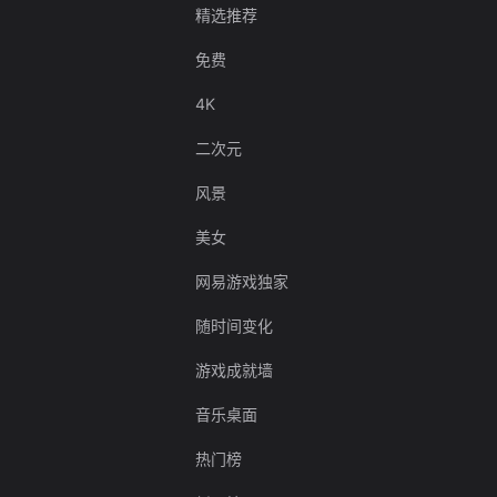
精选推荐
免费
4K
二次元
风景
美女
网易游戏独家
随时间变化
游戏成就墙
音乐桌面
热门榜