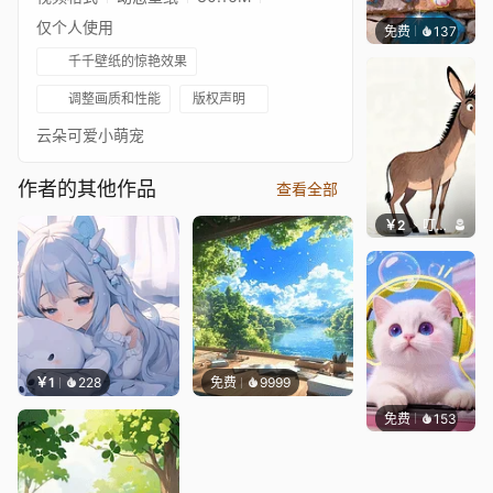
仅个人使用
免费
137
豆子酱e
千千壁纸的惊艳效果
调整画质和性能
版权声明
云朵可爱小萌宠
作者的其他作品
查看全部
￥2
叮叮当当
￥1
228
免费
9999
免费
153
豆子酱e