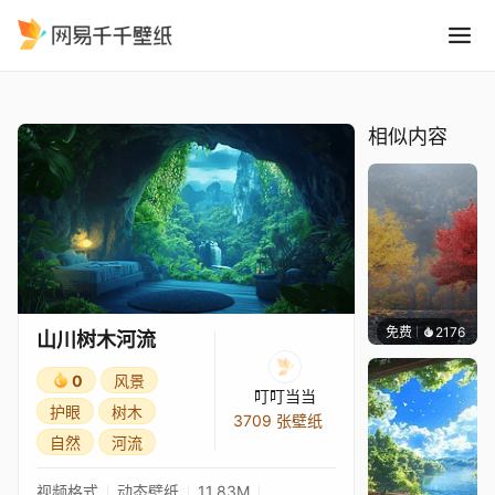
山川树木河流
精选
山川树木河流
相似内容
免费
2176
Salyu
山川树木河流
0
风景
叮叮当当
护眼
树木
3709 张壁纸
自然
河流
视频格式
动态壁纸
11.83M