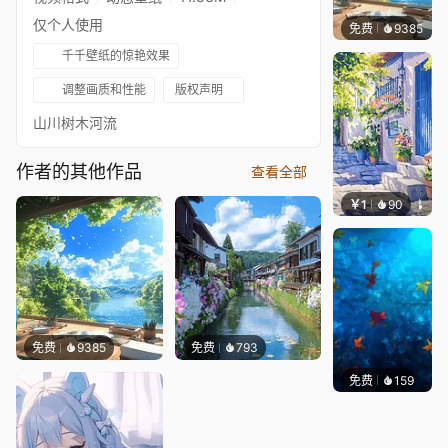
仅个人使用
免费
9385
叮叮
千千壁纸的惊艳效果
调整画质和性能
版权声明
山川树木河流
作者的其他作品
查看全部
￥1
90
叮叮当
免费
9385
免费
793
免费
159
Max