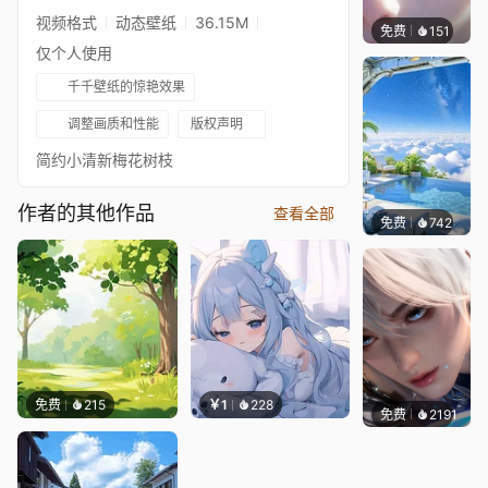
视频格式
动态壁纸
36.15M
免费
151
星梦
仅个人使用
千千壁纸的惊艳效果
调整画质和性能
版权声明
简约小清新梅花树枝
作者的其他作品
查看全部
免费
742
豆子酱e
免费
215
￥1
228
免费
2191
搬搬