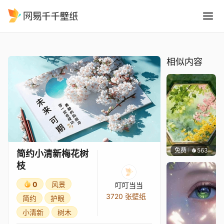
简约小清新梅花树枝
精选
简约小清新梅花树枝
相似内容
免费
563
渔小小
简约小清新梅花树
枝
0
风景
叮叮当当
3720 张壁纸
简约
护眼
小清新
树木