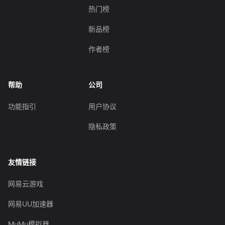
热门榜
新品榜
作者榜
帮助
公司
功能指引
用户协议
隐私政策
友情链接
网易云游戏
网易UU加速器
MuMu模拟器