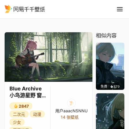
Blue Archive 小鸟游星野
精选
Blue Archive 小鸟游星野 窗畔弦歌——夜莺Night【总有些惊奇的际遇，比方说当我遇见你】
相似内容
免费
879
辰东壁
Blue Archive
小鸟游星野 窗
畔弦歌——夜莺
2847
Night【总有些
用户aaacN5NNU
二次元
动漫
惊奇的际遇，比
14 张壁纸
少女
方说当我遇见