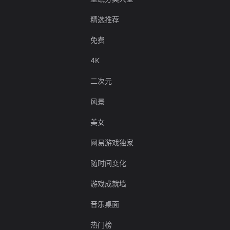
精选推荐
免费
4K
二次元
风景
美女
网易游戏独家
随时间变化
游戏成就墙
音乐桌面
热门榜