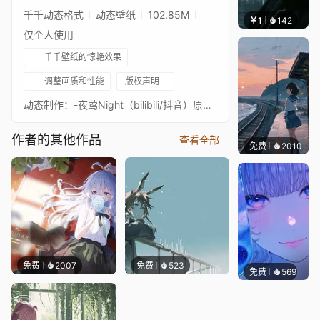
Frieren:
千千动态格式
动态壁纸
102.85M
Beyond
￥1
142
辰东壁
仅个人使用
Journey's End
千千壁纸的惊艳效果
调整画质和性能
版权声明
动态制作：-夜莺Night（bilibili/抖音）原画师1：yuu-zy原画师2：nana ✧˖*°࿐最终成品由两幅画融合而来——喜欢的话还请多多支持一下哦Dynamic production: - 夜莺Night (bilibili/Tiktok)Original artist1: yuu-zyOriginal artist2：nana ✧˖*°࿐If you like it, please support me more
作者的其他作品
查看全部
免费
2010
辰东
免费
2007
免费
523
免费
569
辰东壁