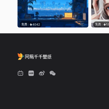
免费
4042
免费
1