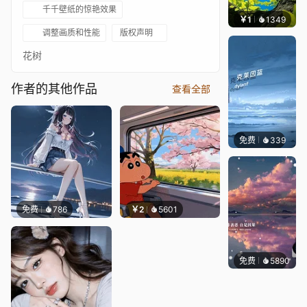
千千壁纸的惊艳效果
￥1
1349
渔小
调整画质和性能
版权声明
花树
作者的其他作品
查看全部
免费
339
冰茶Ln
免费
786
￥2
5601
免费
5890
冰茶L