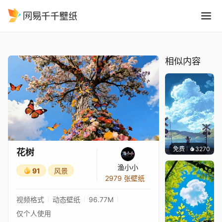
花树
精选
花树
相似内容
免费
3270
星梦
花树
渔小小
91
风景
2979 张壁纸
视频格式
动态壁纸
96.77M
仅个人使用