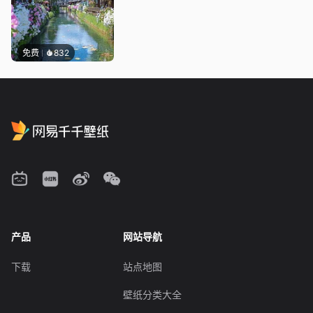
免费
832
产品
网站导航
下载
站点地图
壁纸分类大全