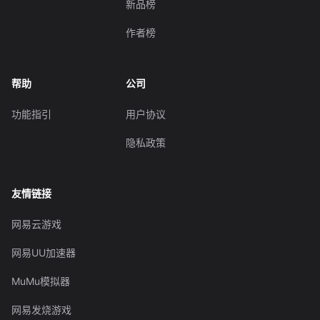
新品榜
作者榜
帮助
公司
功能指引
用户协议
隐私政策
友情链接
网易云游戏
网易UU加速器
MuMu模拟器
网易发烧游戏