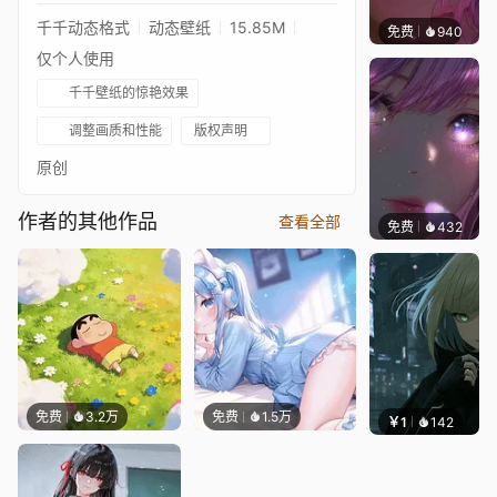
千千动态格式
动态壁纸
15.85M
免费
940
辰东壁
仅个人使用
千千壁纸的惊艳效果
调整画质和性能
版权声明
原创
作者的其他作品
查看全部
免费
432
辰东壁
免费
3.2万
免费
1.5万
￥1
142
辰东壁