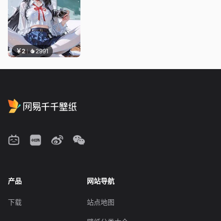
￥2
2991
产品
网站导航
下载
站点地图