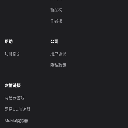
新品榜
作者榜
帮助
公司
功能指引
用户协议
隐私政策
友情链接
网易云游戏
网易UU加速器
MuMu模拟器