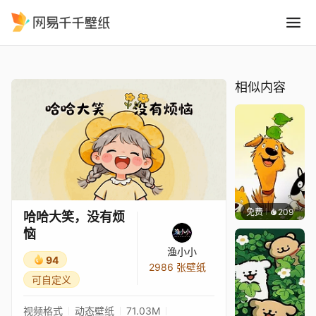
哈哈大笑，没有烦恼
精选
哈哈大笑，没有烦恼
相似内容
免费
209
渔小小
哈哈大笑，没有烦
恼
渔小小
94
2986 张壁纸
可自定义
视频格式
动态壁纸
71.03M