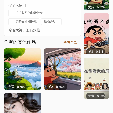
仅个人使用
免费
729
渔小小
千千壁纸的惊艳效果
调整画质和性能
版权声明
哈哈大笑，没有烦恼
作者的其他作品
查看全部
￥3
211
渔小小
免费
798
￥2
5601
免费
235
渔小小