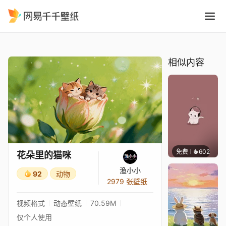
花朵里的猫咪
精选
花朵里的猫咪
相似内容
免费
602
Bewie
花朵里的猫咪
渔小小
92
动物
2979 张壁纸
视频格式
动态壁纸
70.59M
仅个人使用