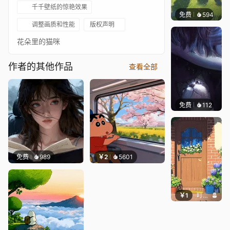
千千壁纸的惊艳效果
免费
594
渔小小
调整画质和性能
版权声明
花朵里的猫咪
作者的其他作品
查看全部
免费
112
Asuki
免费
989
￥2
5601
￥1
叮叮当当