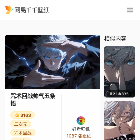
咒术回战帅气五条悟
精选
咒术回战帅气五条悟
相似内容
￥2
835
好看
咒术回战帅气五条
悟
3163
二次元
好看壁纸
咒术回战
1087 张壁纸