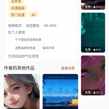
五条悟
免费
205
｡✧Ma
动漫插画
热门动漫
4K
视频格式
动态壁纸
48.46M
仅个人使用
千千壁纸的惊艳效果
调整画质和性能
版权声明
免费
618
Ryluth
咒术回战帅气五条悟
作者的其他作品
查看全部
免费
1012
辰东壁