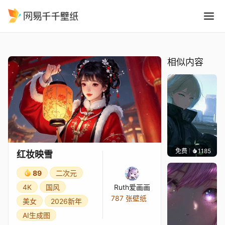
红妆映雪
精选
红妆映雪
相似内容
免费
1185
辰东壁
红妆映雪
89
二次元
4K
国风
Ruth爱画画
787 张壁纸
美女
2026新年
AI生成图