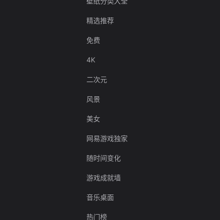
壁纸分类大全
精选推荐
免费
4K
二次元
风景
美女
网易游戏独家
随时间变化
游戏成就墙
音乐桌面
热门榜