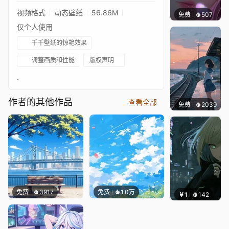
视频格式
动态壁纸
56.86M
免费
507
辰东壁
仅个人使用
千千壁纸的惊艳效果
调整画质和性能
版权声明
.
作者的其他作品
查看全部
免费
2039
辰东
免费
3917
免费
1.0万
￥1
142
辰东壁