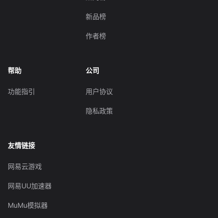
新品榜
作者榜
帮助
公司
功能指引
用户协议
隐私政策
友情链接
网易云游戏
网易UU加速器
MuMu模拟器