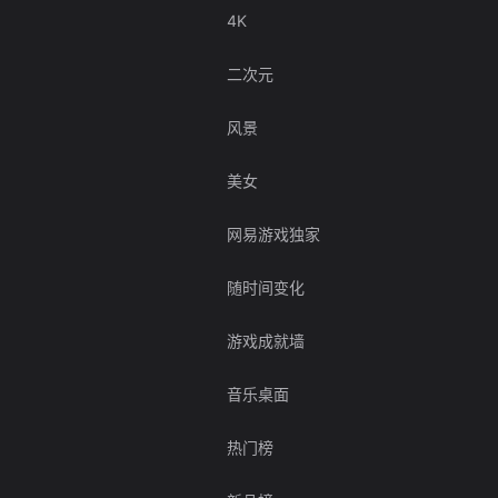
4K
二次元
风景
美女
网易游戏独家
随时间变化
游戏成就墙
音乐桌面
热门榜