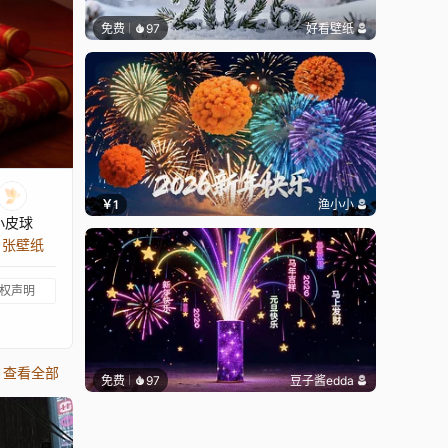
免费
97
好看壁纸
￥1
渔小小
小皮球
1 张壁纸
权声明
查看全部
免费
97
豆子酱edda