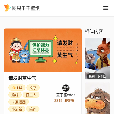
请发财莫生气
精选
请发财莫生气
相似内容
免费
452
好看壁
请发财莫生气
114
文字
趣味
打工人
豆子酱edda
2815 张壁纸
卡通插画
小清新
简约