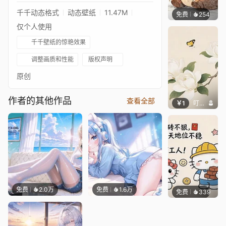
千千动态格式
动态壁纸
11.47M
免费
254
渔小小
仅个人使用
千千壁纸的惊艳效果
调整画质和性能
版权声明
原创
作者的其他作品
查看全部
￥1
叮叮当当
免费
2.0万
免费
1.6万
免费
339
渔小小