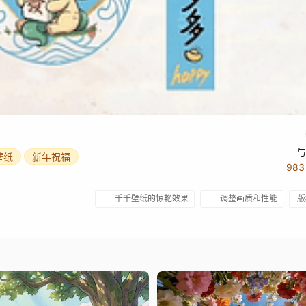
与
壁纸
新年祝福
98
千千壁纸的惊艳效果
调整画质和性能
版