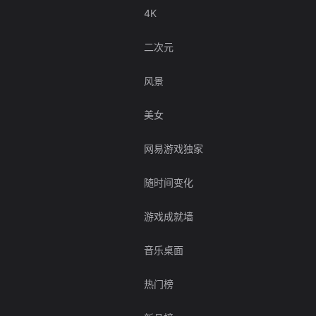
4K
二次元
风景
美女
网易游戏独家
随时间变化
游戏成就墙
音乐桌面
热门榜