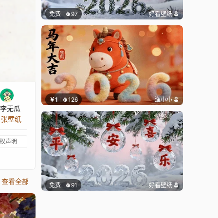
免费
97
好看壁纸
￥1
126
渔小小
李无瓜
3 张壁纸
权声明
查看全部
免费
91
好看壁纸