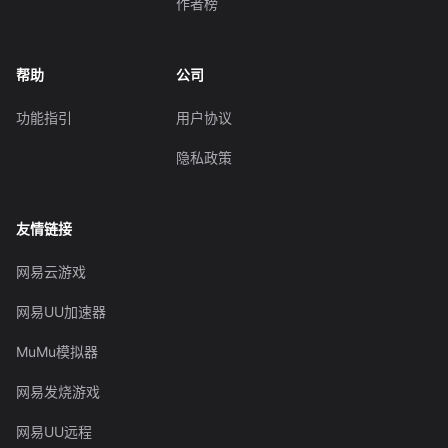
作者榜
帮助
公司
功能指引
用户协议
隐私政策
友情链接
网易云游戏
网易UU加速器
MuMu模拟器
网易发烧游戏
网易UU远程