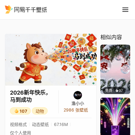
2026新年快乐，马到成功
精选
2026新年快乐，马到成功
相似内容
免费
97
好看壁
2026新年快乐，
马到成功
渔小小
2986 张壁纸
107
动物
视频格式
动态壁纸
67.16M
仅个人使用