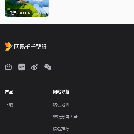
免费
804
产品
网站导航
下载
站点地图
壁纸分类大全
精选推荐