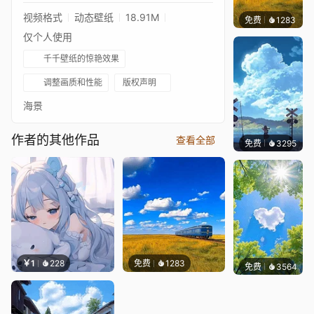
视频格式
动态壁纸
18.91M
免费
1283
叮叮
仅个人使用
千千壁纸的惊艳效果
调整画质和性能
版权声明
海景
作者的其他作品
查看全部
免费
3295
星梦
￥1
228
免费
1283
免费
3564
豆子酱