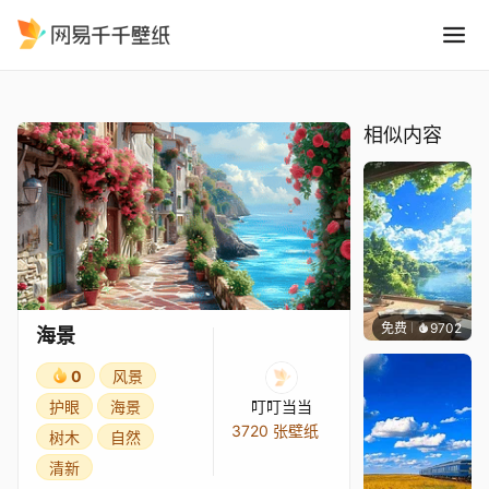
海景
精选
海景
相似内容
免费
9702
叮叮
海景
0
风景
护眼
海景
叮叮当当
3720 张壁纸
树木
自然
清新