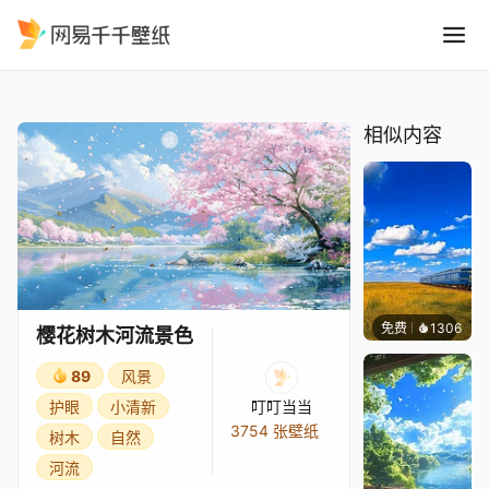
樱花树木河流景色
精选
樱花树木河流景色
相似内容
免费
1306
叮叮
樱花树木河流景色
89
风景
护眼
小清新
叮叮当当
3754 张壁纸
树木
自然
河流