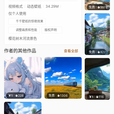
视频格式
动态壁纸
34.29M
免费
9978
叮叮
仅个人使用
千千壁纸的惊艳效果
调整画质和性能
版权声明
樱花树木河流景色
作者的其他作品
查看全部
免费
822
叮叮当
￥1
228
免费
1306
￥1
116
叮叮当