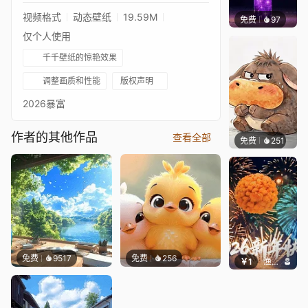
视频格式
动态壁纸
19.59M
免费
97
豆子酱e
仅个人使用
千千壁纸的惊艳效果
调整画质和性能
版权声明
2026暴富
作者的其他作品
查看全部
免费
251
渔小小
免费
9517
免费
256
￥1
渔小小