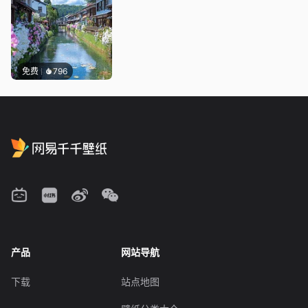
免费
796
产品
网站导航
下载
站点地图