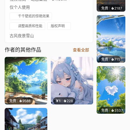
仅个人使用
免费
2187
Salyu
千千壁纸的惊艳效果
调整画质和性能
版权声明
古风夜景雪山
作者的其他作品
查看全部
免费
715
豆子酱e
免费
9588
￥1
228
免费
3537
豆子酱