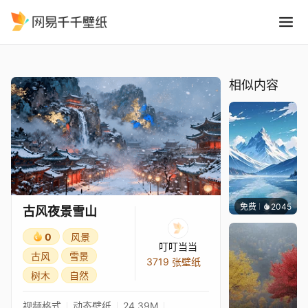
古风夜景雪山
精选
古风夜景雪山
相似内容
免费
2045
Salyu
古风夜景雪山
0
风景
叮叮当当
古风
雪景
3719 张壁纸
树木
自然
视频格式
动态壁纸
24.39M