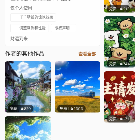
仅个人使用
免费
213
渔小小
千千壁纸的惊艳效果
调整画质和性能
版权声明
财运到来
作者的其他作品
查看全部
免费
744
渔小小
免费
820
免费
1303
免费
171
豆子酱e