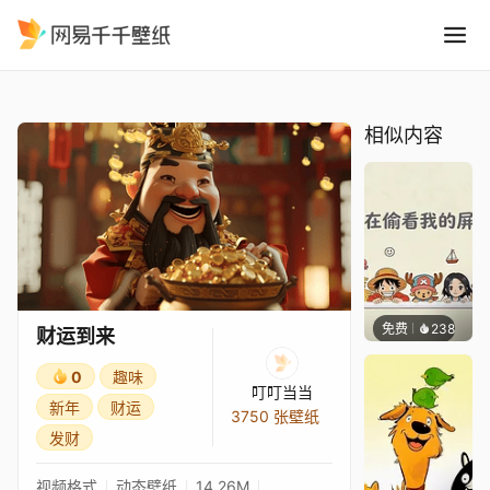
财运到来
精选
财运到来
相似内容
免费
238
渔小小
财运到来
0
趣味
叮叮当当
新年
财运
3750 张壁纸
发财
视频格式
动态壁纸
14.26M