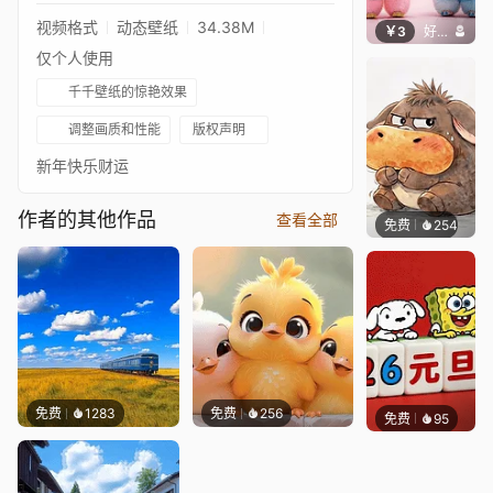
视频格式
动态壁纸
34.38M
￥3
好看壁纸
仅个人使用
千千壁纸的惊艳效果
调整画质和性能
版权声明
新年快乐财运
作者的其他作品
查看全部
免费
254
渔小小
免费
1283
免费
256
免费
95
好看壁