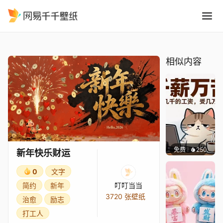
新年快乐财运
精选
新年快乐财运
相似内容
免费
250
渔小小
新年快乐财运
0
文字
简约
新年
叮叮当当
3720 张壁纸
治愈
励志
打工人