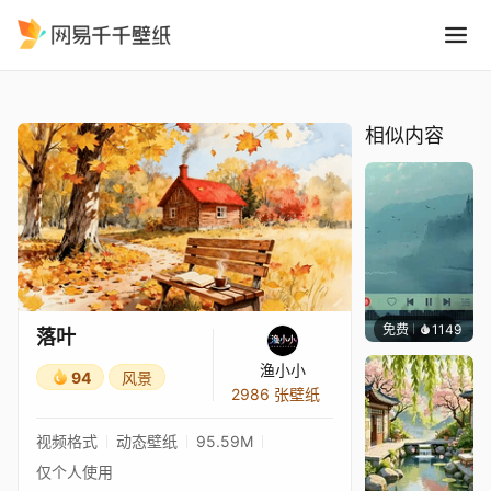
落叶
精选
落叶
相似内容
免费
1149
冰茶L
落叶
渔小小
94
风景
2986 张壁纸
视频格式
动态壁纸
95.59M
仅个人使用