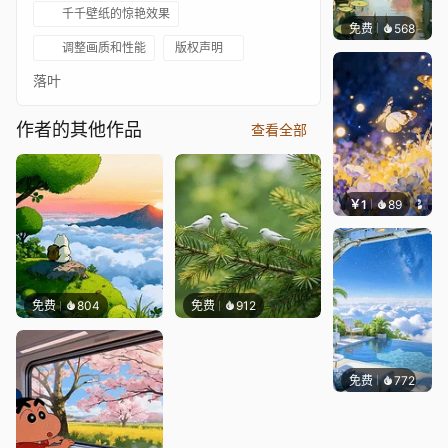
千千壁纸的惊艳效果
免费
568
渔小小
调整画质和性能
版权声明
落叶
作者的其他作品
查看全部
￥1
89
叮叮当
免费
804
免费
912
免费
772
豆子酱e