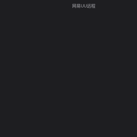
网易UU远程