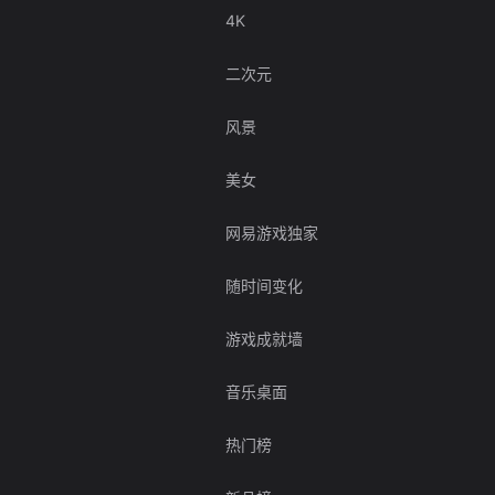
4K
二次元
风景
美女
网易游戏独家
随时间变化
游戏成就墙
音乐桌面
热门榜