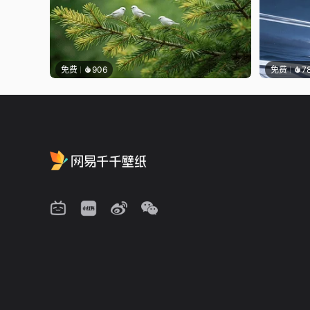
免费
906
免费
7