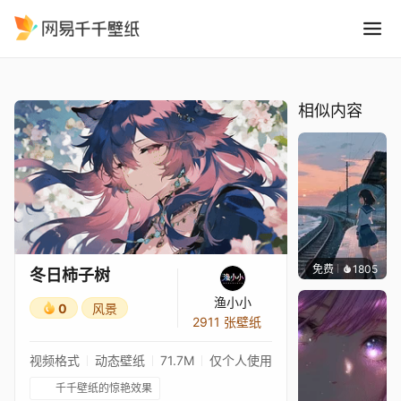
冬日柿子树
精选
冬日柿子树
相似内容
免费
1805
辰东
冬日柿子树
渔小小
0
风景
2911 张壁纸
视频格式
动态壁纸
71.7M
仅个人使用
千千壁纸的惊艳效果