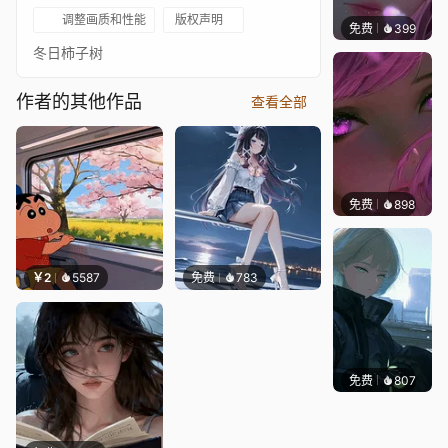
调整画质和性能
版权声明
免费
399
辰东壁
冬日柿子树
作者的其他作品
查看全部
免费
898
辰东壁
￥2
5587
免费
783
免费
807
辰东壁