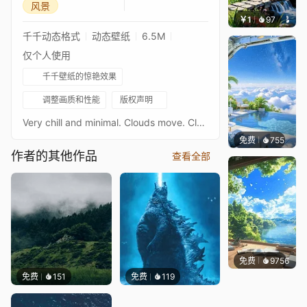
风景
￥1
97
叮叮当
千千动态格式
动态壁纸
6.5M
仅个人使用
千千壁纸的惊艳效果
调整画质和性能
版权声明
Very chill and minimal. Clouds move. Clouds show shadow on the hill. A clock you can turn off/on and customize.Twitter: twitter.com/wafflerangerTwitch: twitch.tv/wafflerangerYoutube: youtube.com/channel/UCaw3UeQD9uvce91S3TcTtIgPatreon: patreon.com/WaffleRangerVenmo: @waffleranger:)
免费
755
豆子酱e
作者的其他作品
查看全部
免费
9756
叮叮
免费
151
免费
119