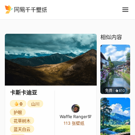
卡斯卡迪亚
精选
卡斯卡迪亚
相似内容
免费
810
叮叮当
卡斯卡迪亚
0
山川
护眼
Waffle Ranger💯
花草树木
113 张壁纸
蓝天白云