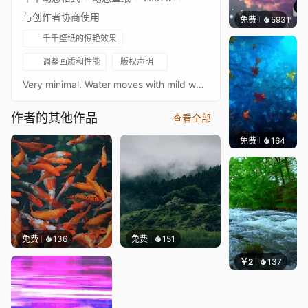
与创作者协商使用
免费
5931
冰茶L
千千壁纸的惊艳效果
调整画质和性能
版权声明
Very minimal. Water moves with mild waves. Moving clouds.If you like this, I also have a tropical version here: https://steamcommunity.com/sharedfiles/filedetails/?id=2820320433Original photo by: Alex PerezSource: https://unsplash.com/photos/BtnKPfzOincTwitter: twitter.com/wafflerangerTwitch: twitch.tv/wafflerangerYoutube: youtube.com/channel/UCaw3UeQD9uvce91S3TcTtIgPatreon: patreon.com/WaffleRangerVenmo: @waffleranger:)TAGS: water, waves, aqua, clouds, ocean, lake, dock, cloudy, dark, blue, brown, stormy, storm, 4k
作者的其他作品
查看全部
免费
164
Max
免费
136
免费
151
￥2
137
小皮