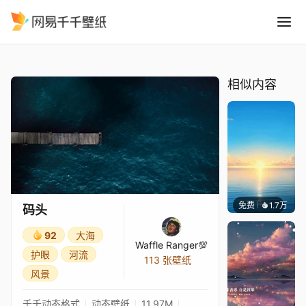
码头
精选
码头
相似内容
免费
1.7万
Ruth
码头
92
大海
Waffle Ranger💯
护眼
河流
113 张壁纸
风景
千千动态格式
动态壁纸
11.97M