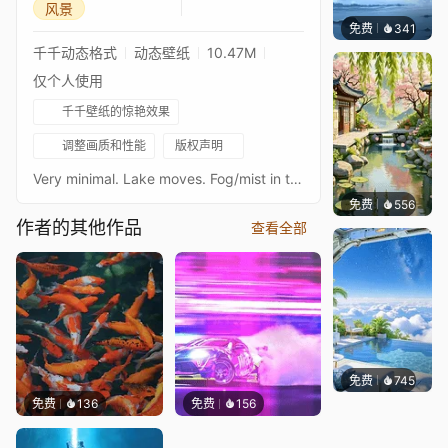
风景
免费
341
冰茶Ln
千千动态格式
动态壁纸
10.47M
仅个人使用
千千壁纸的惊艳效果
调整画质和性能
版权声明
Very minimal. Lake moves. Fog/mist in trees move. Adjustable clock.NEW V2 version w/ sounds here: https://steamcommunity.com/sharedfiles/filedetails/?id=2238152190Original photo by: Samuel FerraraSource: https://unsplash.com/photos/iecJiKe_RNgTwitter: twitter.com/wafflerangerInstagram: instagram.com/waffle.rangerTwitch: twitch.tv/wafflerangerYoutube: youtube.com/channel/UCaw3UeQD9uvce91S3TcTtIgPatreon: patreon.com/WaffleRangerVenmo: @waffleranger:)TAGS: foggy, woods, forest, fog, cloudy, mellow, green, gold, yellow, trees, clouds, fall, autumn, season, seasonal, chill, day, lake
免费
556
渔小小
作者的其他作品
查看全部
免费
745
豆子酱e
免费
136
免费
156