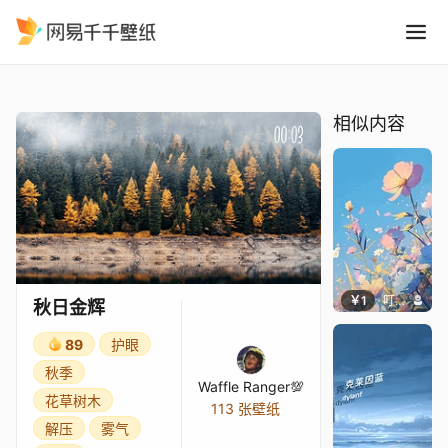
秋日金辉
精选
秋日金辉
相似内容
￥1
叮叮当当
秋日金辉
89
护眼
秋季
Waffle Ranger💯
花草树木
113 张壁纸
解压
雾气