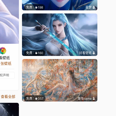
免费
198
星梦
免费
160
好看壁纸
看壁纸
4 张壁纸
权声明
查看全部
免费
357
兔兔sama