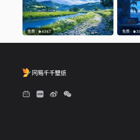
免费
4547
免费
3