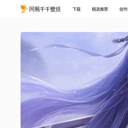
下载
精选推荐
创作
古风仙侠游戏美女
精选
古风仙侠游戏美女