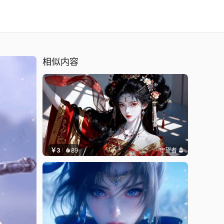
相似内容
￥3
89
守望者