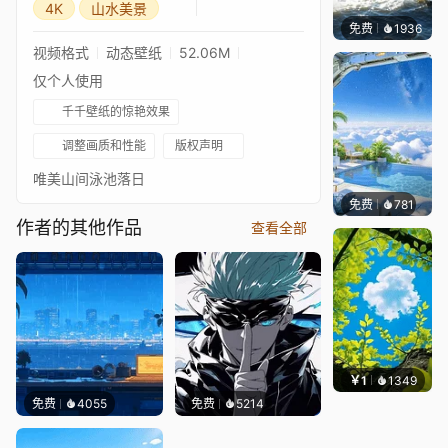
4K
山水美景
免费
千千壁纸
等作者
1936
视频格式
动态壁纸
52.06M
仅个人使用
千千壁纸的惊艳效果
调整画质和性能
版权声明
唯美山间泳池落日
免费
781
豆子酱e
作者的其他作品
查看全部
￥1
1349
渔小
免费
4055
免费
5214