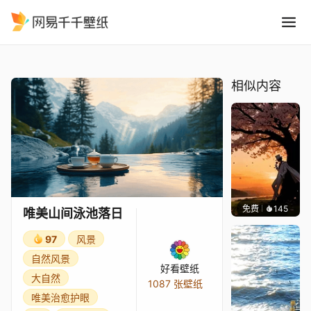
唯美山间泳池落日
精选
唯美山间泳池落日
相似内容
免费
145
渔小小
唯美山间泳池落日
97
风景
自然风景
好看壁纸
大自然
1087 张壁纸
唯美治愈护眼