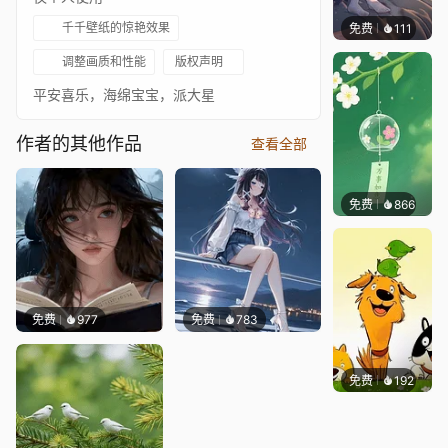
千千壁纸的惊艳效果
免费
111
Melon
调整画质和性能
版权声明
平安喜乐，海绵宝宝，派大星
作者的其他作品
查看全部
免费
866
好看壁
免费
977
免费
783
免费
192
渔小小