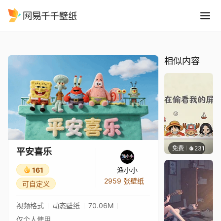
平安喜乐
精选
平安喜乐
相似内容
免费
231
渔小小
平安喜乐
161
渔小小
2959 张壁纸
可自定义
视频格式
动态壁纸
70.06M
仅个人使用