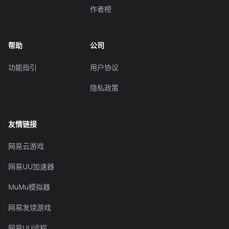
作者榜
帮助
公司
功能指引
用户协议
隐私政策
友情链接
网易云游戏
网易UU加速器
MuMu模拟器
网易发烧游戏
网易UU远程