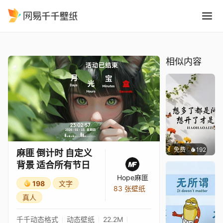
麻匪 倒计时 自定义背景 适合
精选
麻匪 倒计时 自定义背景 适合所有节日
相似内容
免费
192
渔小小
麻匪 倒计时 自定义
背景 适合所有节日
Hope麻匪
198
文字
83 张壁纸
真人
千千动态格式
动态壁纸
22.2M