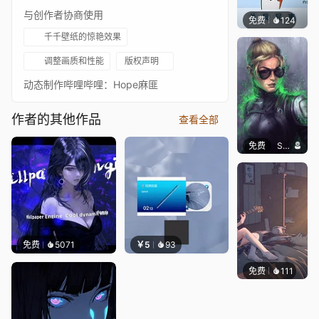
与创作者协商使用
免费
124
渔小小
千千壁纸的惊艳效果
调整画质和性能
版权声明
动态制作哔哩哔哩：Hope麻匪
作者的其他作品
查看全部
免费
SomethingEPIC
免费
5071
￥5
93
免费
111
Melon