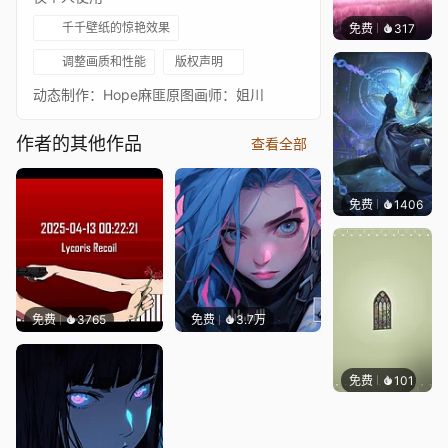
千千壁纸的惊艳效果
免费
317
五子棋
调整画质和性能
版权声明
动态制作：Hope麻匪原图画师：姐川
作者的其他作品
查看全部
免费
1406
小佛
免费
3765
免费
3.7万
免费
101
木木洗