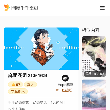
麻匪 花姐 21:9 16:9
精选
麻匪 花姐 21:9 16:9
相似内容
免费
2990
小佛
麻匪 花姐 21:9 16:9
97
真人
Hope麻匪
83 张壁纸
花草树木
千千动态格式
动态壁纸
15.91M
仅个人使用