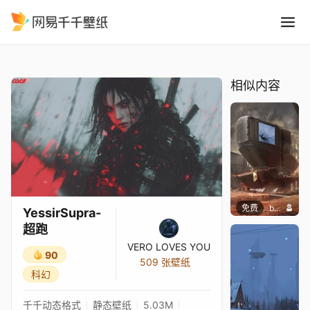
YessirSupra-超跑
精选
YessirSupra-超跑
相似内容
免费
butcho
YessirSupra-
超跑
VERO LOVES YOU
90
509 张壁纸
科幻
千千动态格式
静态壁纸
5.03M