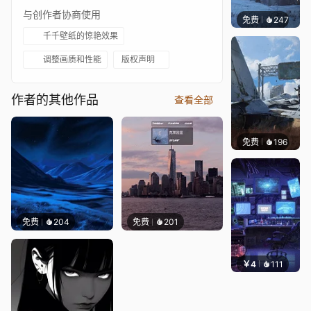
与创作者协商使用
免费
247
Syxap
千千壁纸的惊艳效果
调整画质和性能
版权声明
作者的其他作品
查看全部
免费
196
Syxap
免费
204
免费
201
￥4
111
楚梦缘