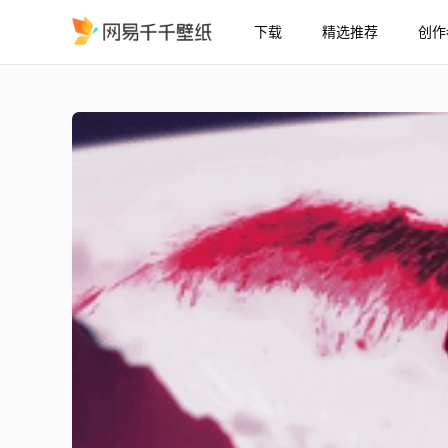
下载
精选推荐
创作
YessirSupra-超跑 女孩
精选
YessirSupra-超跑 女孩