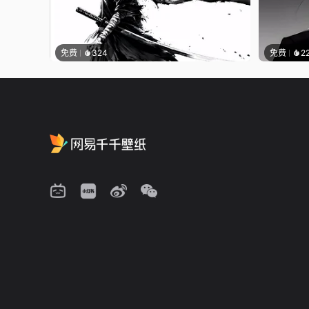
免费
324
免费
2