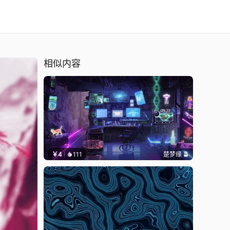
相似内容
￥4
111
楚梦缘