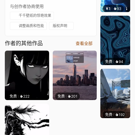
与创作者协商使用
￥1
93
叮叮当
千千壁纸的惊艳效果
调整画质和性能
版权声明
作者的其他作品
查看全部
免费
94
Parme
免费
222
免费
201
免费
192
Syxap