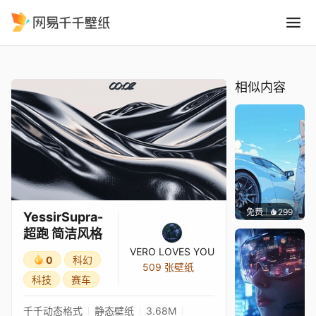
YessirSupra-超跑 简洁风格
精选
YessirSupra-超跑 简洁风格
相似内容
免费
299
Ado
YessirSupra-
超跑 简洁风格
VERO LOVES YOU
0
科幻
509 张壁纸
科技
赛车
千千动态格式
静态壁纸
3.68M