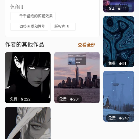
仅商用
￥4
111
楚梦缘
千千壁纸的惊艳效果
调整画质和性能
版权声明
作者的其他作品
查看全部
免费
91
Parme
免费
222
免费
201
免费
247
Syxap