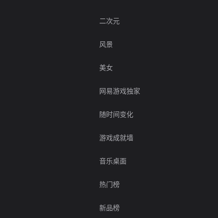
二次元
风景
美女
网易游戏独家
随时间变化
游戏成就墙
音乐桌面
热门榜
新品榜