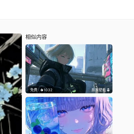
相似内容
免费
1032
辰东壁纸