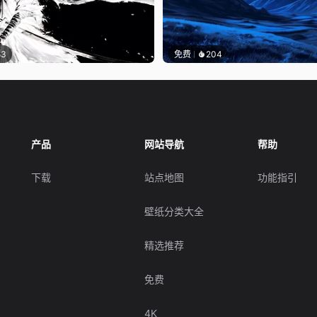
83
免费
204
产品
网站导航
帮助
下载
站点地图
功能指引
壁纸分类大全
精选推荐
免费
4K